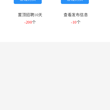
置顶招聘10天
查看发布信息
-200
个
-10
个