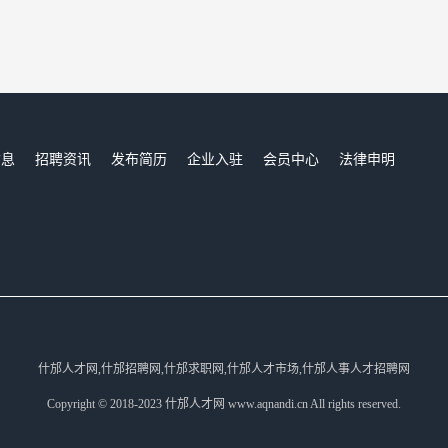
信息
招聘资讯
发布简历
企业入驻
会员中心
法律申明
们
什邡人才网,什邡招聘网,什邡求职网,什邡人才市场,什邡人事人才招聘网
Copyright © 2018-2023 什邡人才网 www.aqnandi.cn All rights reserved.