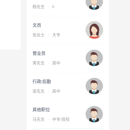
杨先生
·
0
文员
张女士
·
大专
营业员
男先生
·
高中
行政/后勤
梁先生
·
高中
其他职位
马先生
·
中专/技校