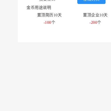
金币用途说明
置顶简历10天
置顶企业10天
-100
个
-200
个