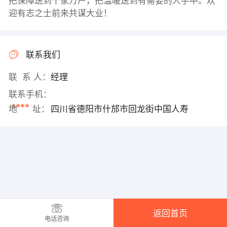
把保障送到千家万户，把温暖送到有需要的人手中。欢
迎有志之士前来共谋大业！
联系我们
联 系 人：
经理
联系手机：
****
地 址：
四川省德阳市什邡市回龙街中国人寿
返回首页
电话咨询